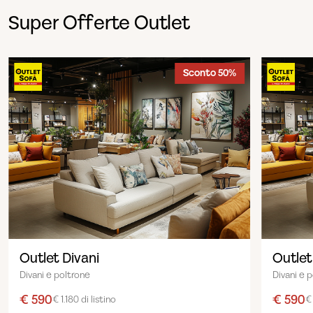
Super Offerte Outlet
Sconto 50%
Outlet Divani
Outlet
Divani e poltrone
Divani e 
€ 590
€ 590
€ 1.180 di listino
€ 