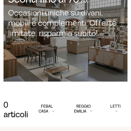
Occasioni uniche su divani,
mobili e complementi. Offerte
limitate, risparmia subito!
0
FEBAL
REGGIO
LETTI
CASA
EMILIA
articoli