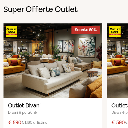
Super Offerte Outlet
Sconto 50%
Outlet Divani
Outlet
Divani e poltrone
Divani e 
€ 590
€ 590
€ 1.180 di listino
€ 