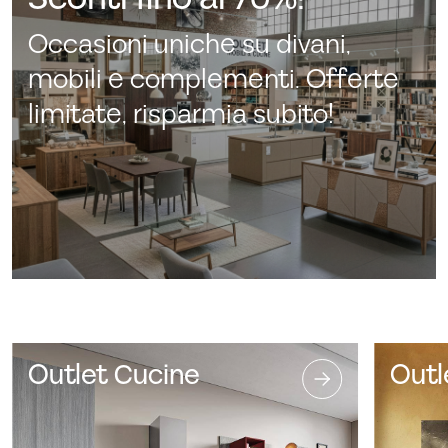
Occasioni uniche su divani,
mobili e complementi. Offerte
limitate, risparmia subito!
Outlet Cucine
Outl