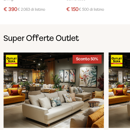
€ 390
€ 150
€ 2.063 di listino
€ 500 di listino
Super Offerte Outlet
Sconto 50%