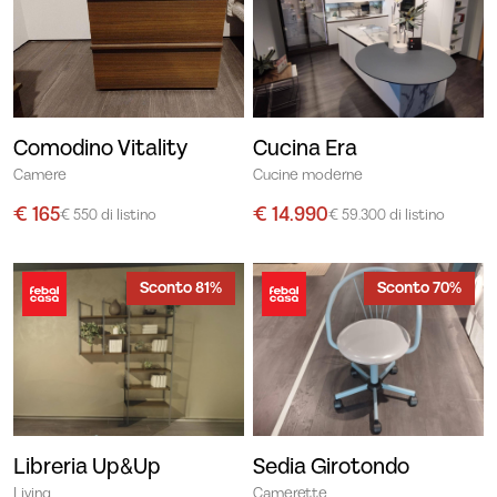
Comodino Vitality
Cucina Era
Camere
Cucine moderne
€ 165
€ 14.990
€ 550 di listino
€ 59.300 di listino
Sconto 81%
Sconto 70%
Libreria Up&Up
Sedia Girotondo
Living
Camerette