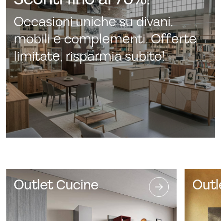
Occasioni uniche su divani,
mobili e complementi. Offerte
limitate, risparmia subito!
Outlet Cucine
Outl