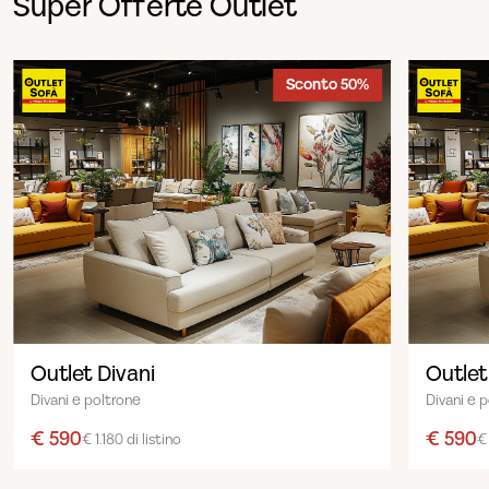
Super Offerte Outlet
Sconto 50%
Outlet Divani
Outlet
Divani e poltrone
Divani e 
€ 590
€ 590
€ 1.180 di listino
€ 