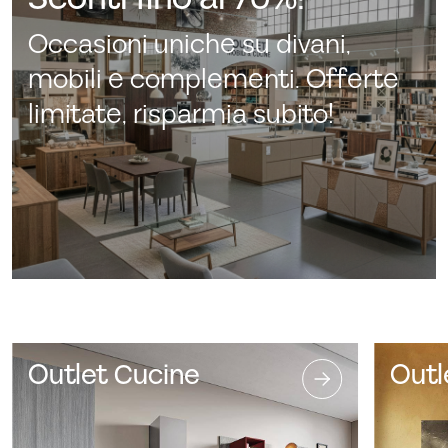
Occasioni uniche su divani,
mobili e complementi. Offerte
limitate, risparmia subito!
Outlet Cucine
Outl