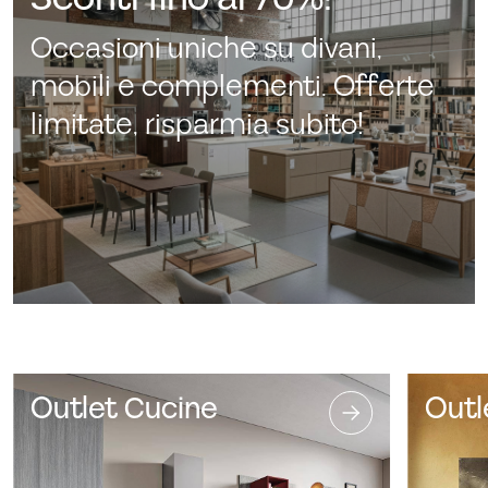
Occasioni uniche su divani,
mobili e complementi. Offerte
limitate, risparmia subito!
Outlet Cucine
Outl