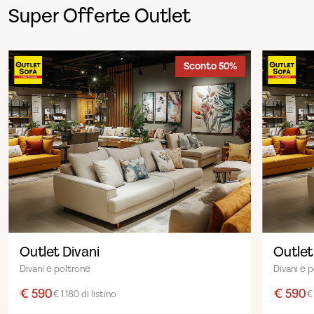
Super Offerte Outlet
Sconto 50%
Outlet Divani
Outlet
Divani e poltrone
Divani e 
€ 590
€ 590
€ 1.180 di listino
€ 