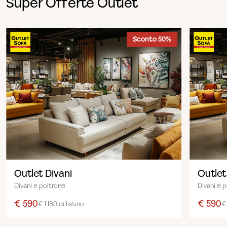
Super Offerte Outlet
Sconto 50%
Outlet Divani
Outlet
Divani e poltrone
Divani e 
€ 590
€ 590
€ 1.180 di listino
€ 