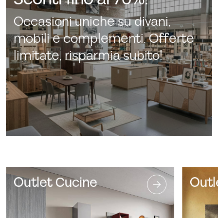
Occasioni uniche su divani,
mobili e complementi. Offerte
limitate, risparmia subito!
Outlet Cucine
Outl