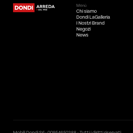
Menù
Chi siamo
Dondi LaGalleria
I Nostri Brand
Negozi
News
Mobili Dondi Srl - 00954650388 - Tutti i diritti riservati