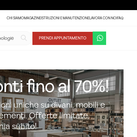
CHI SIAMO
MAGAZINE
ISTRUZIONI E MANUTENZIONE
LAVORA CON NOI
FAQ
PRENDI APPUNTAMENTO
nti fino al 70%!
oni uniche su divani, mobili e
menti. Offerte limitate,
mia subito!