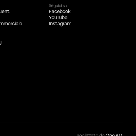
Seguici su
uenti
Facebook
YouTube
mmerciale
Instagram
g
Realizzato da
One AM