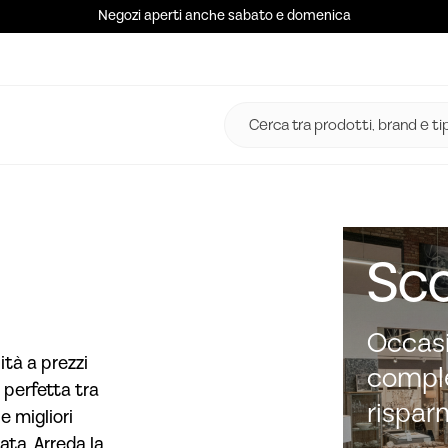
Negozi aperti anche sabato e domenica
Sco
Occasi
ità a prezzi
comple
 perfetta tra
rispar
e migliori
ata. Arreda la