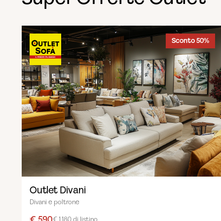
Sconto 50%
Outlet Divani
Divani e poltrone
€ 590
€ 1.180 di listino