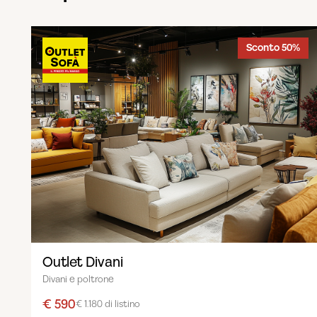
Sconto 50%
Outlet Divani
Divani e poltrone
€ 590
€ 1.180 di listino