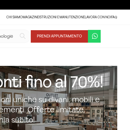
CHI SIAMO
MAGAZINE
ISTRUZIONI E MANUTENZIONE
LAVORA CON NOI
FAQ
PRENDI APPUNTAMENTO
nti fino al 70%!
oni uniche su divani, mobili e
menti. Offerte limitate,
mia subito!