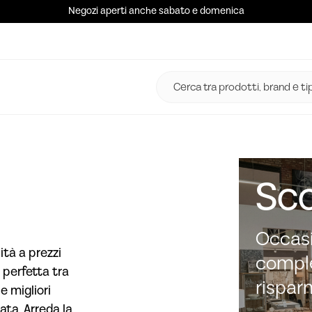
Negozi aperti anche sabato e domenica
Sco
Occasi
ità a prezzi
comple
 perfetta tra
rispar
e migliori
ata. Arreda la