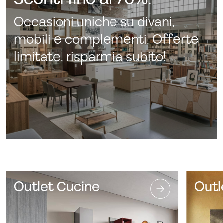
Occasioni uniche su divani,
mobili e complementi. Offerte
limitate, risparmia subito!
Outlet Cucine
Outl