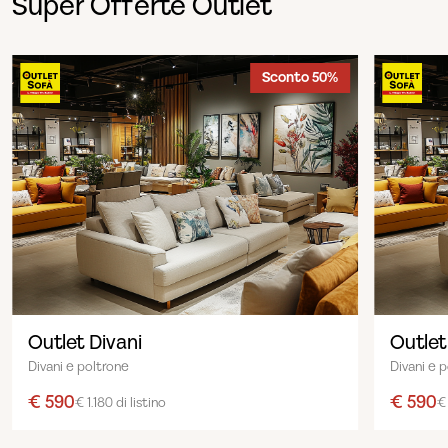
Super Offerte Outlet
Sconto 50%
Outlet Divani
Outlet
Divani e poltrone
Divani e 
€ 590
€ 590
€ 1.180 di listino
€ 