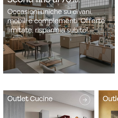
Occasioni uniche su divani,
mobili e complementi. Offerte
limitate, risparmia subito!
Outlet Cucine
Outl