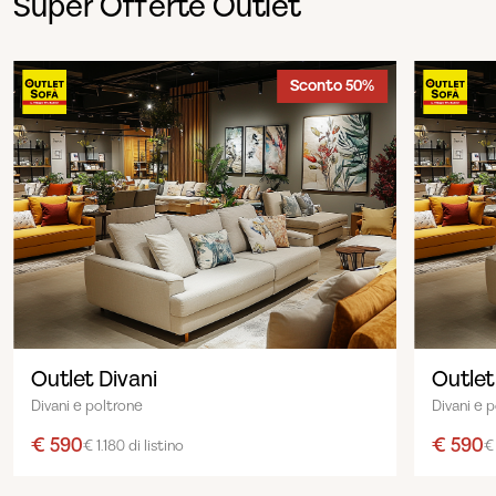
Super Offerte Outlet
Sconto 50%
Outlet Divani
Outlet
Divani e poltrone
Divani e 
€ 590
€ 590
€ 1.180 di listino
€ 