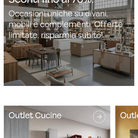
Occasioni uniche su divani,
mobili e complementi. Offerte
limitate, risparmia subito!
Outlet Cucine
Outl