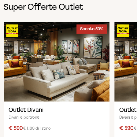
Super Offerte Outlet
Sconto 50%
Outlet Divani
Outlet
Divani e poltrone
Divani e 
€ 590
€ 590
€ 1.180 di listino
€ 