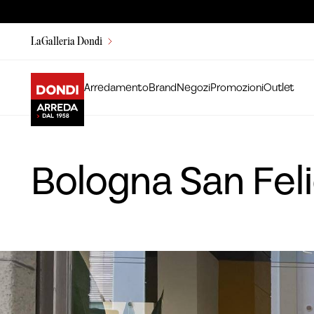
LaGalleria Dondi
Arredamento
Brand
Negozi
Promozioni
Outlet
Bologna San Fel