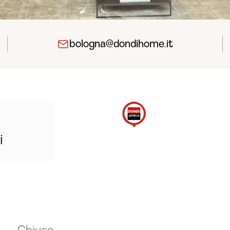
bologna@dondihome.it
i