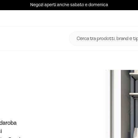
Negozi aperti anche sabato e domenica
rdaroba
i