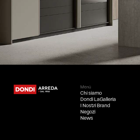
Menù
Chi siamo
Dondi LaGalleria
I Nostri Brand
Negozi
News