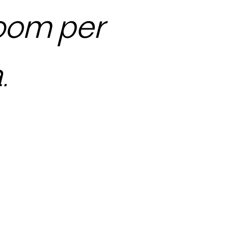
room per
.