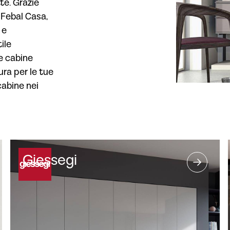
te. Grazie
 Febal Casa,
 e
ile
 e cabine
ura per le tue
cabine nei
Giessegi