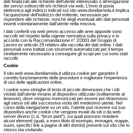
dati finalizzati alle richieste dell’utente interessato o all’erogazione
dei servizi sottoscritti e/o richiesti via web. L’invio di posta
elettronica agli indirizzi indicati sul sito www.dondiarreda.it implica
l’acquisizione dell’indirizzo del mittente, necessario per
rispondere alle richieste, nonché degli eventuali altri dati personali
inseriti volontariamente dall’utente nella missiva.
I dati conferiti via web previo accesso alle aree apposite sono
raccolti nel rispetto della vigente normativa sulla privacy e in
accordo con la Raccomandazione n° 2/2001 del Gruppo di
Lavoro ex articolo 29 relativo alla raccolta dei dati online. I dati
personali sono trattati con strumenti automatizzati per il tempo
strettamente necessario a conseguire gli scopi per cui sono stati
raccolti.
Cookie
Il sito web www.dondiarreda.it utilizza cookie per garantire il
corretto funzionamento delle procedure e migliorare l’esperienza
di uso delle applicazioni online.
I cookie sono stringhe di testo di piccole dimensioni che i siti
visitati dall’utente inviano al dispositivo utilizzato (solitamente al
browser), dove vengono memorizzati per essere poi ritrasmessi
agli stessi siti alla successiva visita del medesimo utente. Nel
corso della navigazione su un sito, l’utente può ricevere sul suo
dispositivo anche cookie che vengono inviati da siti o da web
server diversi (c.d. “terze parti”), sui quali possono risiedere
alcuni elementi (quali, a mero titolo di esempio, immagini, mappe,
suoni, specifici link a pagine di altri domini) presenti sul sito che lo
stesso sta visitando.