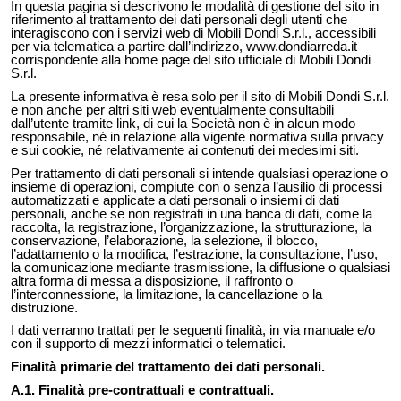
In questa pagina si descrivono le modalità di gestione del sito in
riferimento al trattamento dei dati personali degli utenti che
interagiscono con i servizi web di Mobili Dondi S.r.l., accessibili
per via telematica a partire dall’indirizzo, www.dondiarreda.it
corrispondente alla home page del sito ufficiale di Mobili Dondi
S.r.l.
La presente informativa è resa solo per il sito di Mobili Dondi S.r.l.
e non anche per altri siti web eventualmente consultabili
dall’utente tramite link, di cui la Società non è in alcun modo
responsabile, né in relazione alla vigente normativa sulla privacy
e sui cookie, né relativamente ai contenuti dei medesimi siti.
Per trattamento di dati personali si intende qualsiasi operazione o
insieme di operazioni, compiute con o senza l’ausilio di processi
automatizzati e applicate a dati personali o insiemi di dati
personali, anche se non registrati in una banca di dati, come la
raccolta, la registrazione, l’organizzazione, la strutturazione, la
conservazione, l’elaborazione, la selezione, il blocco,
l’adattamento o la modifica, l’estrazione, la consultazione, l’uso,
la comunicazione mediante trasmissione, la diffusione o qualsiasi
altra forma di messa a disposizione, il raffronto o
l’interconnessione, la limitazione, la cancellazione o la
distruzione.
I dati verranno trattati per le seguenti finalità, in via manuale e/o
con il supporto di mezzi informatici o telematici.
Finalità primarie del trattamento dei dati personali.
A.1. Finalità pre-contrattuali e contrattuali.