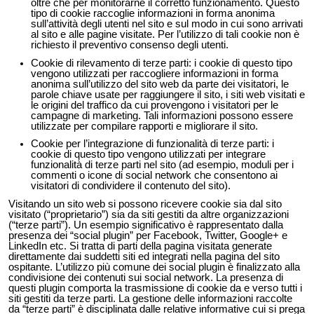
oltre che per monitorarne il corretto funzionamento. Questo
tipo di cookie raccoglie informazioni in forma anonima
sull’attività degli utenti nel sito e sul modo in cui sono arrivati
al sito e alle pagine visitate. Per l’utilizzo di tali cookie non è
richiesto il preventivo consenso degli utenti.
Cookie di rilevamento di terze parti: i cookie di questo tipo
vengono utilizzati per raccogliere informazioni in forma
anonima sull’utilizzo del sito web da parte dei visitatori, le
parole chiave usate per raggiungere il sito, i siti web visitati e
le origini del traffico da cui provengono i visitatori per le
campagne di marketing. Tali informazioni possono essere
utilizzate per compilare rapporti e migliorare il sito.
Cookie per l’integrazione di funzionalità di terze parti: i
cookie di questo tipo vengono utilizzati per integrare
funzionalità di terze parti nel sito (ad esempio, moduli per i
commenti o icone di social network che consentono ai
visitatori di condividere il contenuto del sito).
Visitando un sito web si possono ricevere cookie sia dal sito
visitato (“proprietario”) sia da siti gestiti da altre organizzazioni
(“terze parti”). Un esempio significativo è rappresentato dalla
presenza dei “social plugin” per Facebook, Twitter, Google+ e
LinkedIn etc. Si tratta di parti della pagina visitata generate
direttamente dai suddetti siti ed integrati nella pagina del sito
ospitante. L’utilizzo più comune dei social plugin è finalizzato alla
condivisione dei contenuti sui social network. La presenza di
questi plugin comporta la trasmissione di cookie da e verso tutti i
siti gestiti da terze parti. La gestione delle informazioni raccolte
da “terze parti” è disciplinata dalle relative informative cui si prega