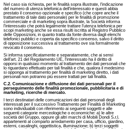
Nel caso sia richiesta, per le finalità sopra illustrate, l’indicazione
del numero di utenza telefonica dell’interessato e questi abbia
prestato il consenso opzionale e specifico (che copre anche il
trattamento di tale dato personale) per le finalità di promozione
commerciale e di marketing sopra illustrate, la Società informa
l’interessato che potrà legalmente trattare l’utenza telefonica per
scopi marketing anche se essa risulti iscritta al Registro Pubblico
delle Opposizioni, in quanto tratta da fonte diversa dagli elenchi
telefonici pubblici e coperta da specifico consenso, salvo il diritto
di opposizione successiva al trattamento ove sia formalmente
revocato il consenso.
Si informa specificatamente e separatamente, che ai sensi
dell’art. 21 del Regolamento UE, l’interessato ha il diritto di
opporsi in qualsiasi momento al trattamento dei dati personali che
lo riguardano effettuato per tali finalità e che, qualora il medesimo
si opponga al trattamento per finalità di marketing diretto, i dati
personali non potranno più essere trattati per tali finalità.
C.2. Comunicazione e diffusione dei dati personali per il
perseguimento delle finalità promozionale, pubblicitaria e di
marketing, ricerche di mercato.
I terzi destinatari delle comunicazioni dei dati personali degli
interessati per il successivo Trattamento per Finalità di Marketing
sono individuabili con riferimento ai seguenti soggetti e alle
seguenti categorie merceologiche o economiche: a) le altre
società del Gruppo, oppure gli altri marchi di Mobili Dondi S.r.l.
appartenenti al comparto arredamento per casa, ufficio, giardino,
esterni, casalinghi, oggettistica, illuminazione; b) terzi soggetti