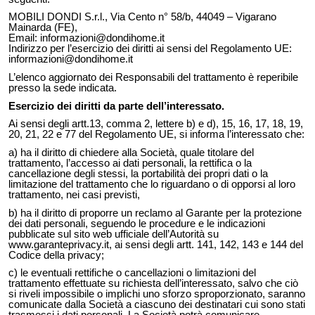
MOBILI DONDI S.r.l., Via Cento n° 58/b, 44049 – Vigarano
Mainarda (FE),
Email:
informazioni@dondihome.it
Indirizzo per l’esercizio dei diritti ai sensi del Regolamento UE:
informazioni@dondihome.it
L’elenco aggiornato dei Responsabili del trattamento è reperibile
presso la sede indicata.
Esercizio dei diritti da parte dell’interessato.
Ai sensi degli artt.13, comma 2, lettere b) e d), 15, 16, 17, 18, 19,
20, 21, 22 e 77 del Regolamento UE, si informa l’interessato che:
a) ha il diritto di chiedere alla Società, quale titolare del
trattamento, l’accesso ai dati personali, la rettifica o la
cancellazione degli stessi, la portabilità dei propri dati o la
limitazione del trattamento che lo riguardano o di opporsi al loro
trattamento, nei casi previsti,
b) ha il diritto di proporre un reclamo al Garante per la protezione
dei dati personali, seguendo le procedure e le indicazioni
pubblicate sul sito web ufficiale dell’Autorità su
www.garanteprivacy.it, ai sensi degli artt. 141, 142, 143 e 144 del
Codice della privacy;
c) le eventuali rettifiche o cancellazioni o limitazioni del
trattamento effettuate su richiesta dell’interessato, salvo che ciò
si riveli impossibile o implichi uno sforzo sproporzionato, saranno
comunicate dalla Società a ciascuno dei destinatari cui sono stati