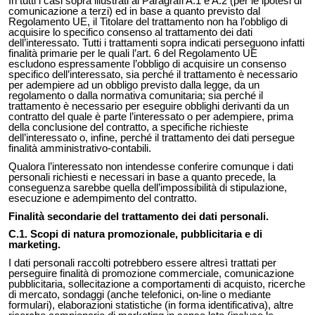
In tutti i casi sopra illustrati ai Paragrafi A.1 e A.2 (per le ipotesi di
comunicazione a terzi) ed in base a quanto previsto dal
Regolamento UE, il Titolare del trattamento non ha l’obbligo di
acquisire lo specifico consenso al trattamento dei dati
dell’interessato. Tutti i trattamenti sopra indicati perseguono infatti
finalità primarie per le quali l’art. 6 del Regolamento UE
escludono espressamente l’obbligo di acquisire un consenso
specifico dell’interessato, sia perché il trattamento è necessario
per adempiere ad un obbligo previsto dalla legge, da un
regolamento o dalla normativa comunitaria; sia perché il
trattamento è necessario per eseguire obblighi derivanti da un
contratto del quale è parte l’interessato o per adempiere, prima
della conclusione del contratto, a specifiche richieste
dell’interessato o, infine, perché il trattamento dei dati persegue
finalità amministrativo-contabili.
Qualora l’interessato non intendesse conferire comunque i dati
personali richiesti e necessari in base a quanto precede, la
conseguenza sarebbe quella dell’impossibilità di stipulazione,
esecuzione e adempimento del contratto.
Finalità secondarie del trattamento dei dati personali.
C.1. Scopi di natura promozionale, pubblicitaria e di
marketing.
I dati personali raccolti potrebbero essere altresì trattati per
perseguire finalità di promozione commerciale, comunicazione
pubblicitaria, sollecitazione a comportamenti di acquisto, ricerche
di mercato, sondaggi (anche telefonici, on-line o mediante
formulari), elaborazioni statistiche (in forma identificativa), altre