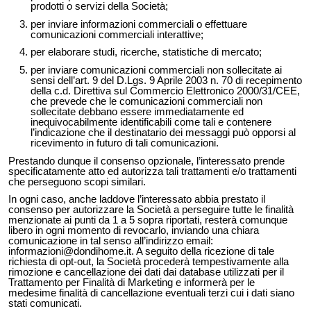
prodotti o servizi della Società;
per inviare informazioni commerciali o effettuare
comunicazioni commerciali interattive;
per elaborare studi, ricerche, statistiche di mercato;
per inviare comunicazioni commerciali non sollecitate ai
sensi dell’art. 9 del D.Lgs. 9 Aprile 2003 n. 70 di recepimento
della c.d. Direttiva sul Commercio Elettronico 2000/31/CEE,
che prevede che le comunicazioni commerciali non
sollecitate debbano essere immediatamente ed
inequivocabilmente identificabili come tali e contenere
l’indicazione che il destinatario dei messaggi può opporsi al
ricevimento in futuro di tali comunicazioni.
Prestando dunque il consenso opzionale, l’interessato prende
specificatamente atto ed autorizza tali trattamenti e/o trattamenti
che perseguono scopi similari.
In ogni caso, anche laddove l’interessato abbia prestato il
consenso per autorizzare la Società a perseguire tutte le finalità
menzionate ai punti da 1 a 5 sopra riportati, resterà comunque
libero in ogni momento di revocarlo, inviando una chiara
comunicazione in tal senso all’indirizzo email:
informazioni@dondihome.it
. A seguito della ricezione di tale
richiesta di opt-out, la Società procederà tempestivamente alla
rimozione e cancellazione dei dati dai database utilizzati per il
Trattamento per Finalità di Marketing e informerà per le
medesime finalità di cancellazione eventuali terzi cui i dati siano
stati comunicati.