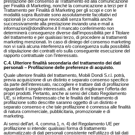
prestazione del consenso al Trattamento ed alla comunicazione
per Finalità di Marketing, nonché la comunicazione a terzi per il
Trattamento per Finalità di Marketing per gli scopi e con le
modalità sopra illustrate sono assolutamente facoltativi ed
opzionali (e comunque revocabili senza formalità anche
successivamente alla prestazione inviando una e-mail a
informazioni@dondihome.it
Il mancato conferimento non
determinerà conseguenze diverse dall’impossibilità per il Titolare
del trattamento e per qualsiasi terzo, di procedere ai trattamenti
marketing menzionati. In caso di diniego del consenso marketing
non vi sarà alcuna interferenza e/o conseguenza sulla possibilità
di stipulazione dei contratti e/o sulla conseguente esecuzione del
rapporto contrattuale con l’interessato.
C.4. Ulteriore finalità secondaria del trattamento dei dati
personali – Profilazione delle preferenze di acquisto.
Quale ulteriore finalità del trattamento, Mobili Dondi S.r.l. potrà,
previa acquisizione di un distinto e separato consenso specifico
da parte dell’interessato, raccogliere e trattare dati di profilazione
riguardanti il singolo interessato, al fine di migliorare l’offerta dei
propri prodotti. Pertanto, anche ai sensi del citato Regolamento
UE, si informa l’interessato che le finalità del trattamento di
profilazione sotto descritte saranno oggetto di un distinto e
separato consenso e che tale profilazione è connessa alle finalità
di natura commerciale, pubblicitaria, promozionale e di
marketing.
Ai sensi dell’art. 4, comma 1, n. 4) del Regolamento UE per
profilazione si intende: qualsiasi forma di trattamento
automatizzato di dati personali consistente nell’utilizzo di tali dati