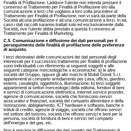
Finalità di Profilazione. Laddove l’utente non intenda prestare il
consenso al Trattamento per Finalità di Profilazione e/o alla
comunicazione a terzi che vogliano a loro volta procedere al
Trattamento per Finalità di Profilazione, non vi sarà da parte della
Società alcuna profilazione e alcuna comunicazione a terzi. In tal,
caso i dati raccolti saranno trattati solo ed esclusivamente dalla
Società, ove l’utente abbia prestato a questa il consenso al
Trattamento per Finalità di Marketing.
C.5. Comunicazione e diffusione dei dati personali per il
perseguimento delle finalità di profilazione delle preferenze
di acquisto.
I terzi destinatari delle comunicazioni dei dati personali degli
interessati per il successivo trattamento per finalità di profilazione
sono individuabili con riferimento ai seguenti soggetti e alle
seguenti categorie merceologiche o economiche: a) le altre
società del Gruppo, oppure gli altri marchi di Mobili Dondi S.r.l.
appartenenti al comparto arredamento per casa, ufficio, giardino,
esterni, casalinghi, oggettistica, illuminazione; b) terzi soggetti
appartenenti ai settori merceologici della editoria, fornitori di beni
e servizi di comunicazione elettronica, Internet service provider,
agenzie di comunicazione, società che forniscono servizi
assicurativi e finanziari, società del comparto alimentare e della
ristorazione, abbigliamento, ICT hardware e software, banche e
istituti di credito, agenzie di viaggio, società che offrono servizi
nel settore del turismo, società che offrono servizi e beni per la
persona, società di fornitura di beni e servizi nel comparto
dell’energia e del gas, etc.
Non è prevista la diffusione dei dati oggetto del Trattamento di