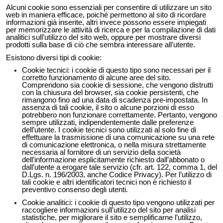
Alcuni cookie sono essenziali per consentire di utilizzare un sito
web in maniera efficace, poiché permettono al sito di ricordare
informazioni già inserite, altri invece possono essere impiegati
per memorizzare le attività di ricerca e per la compilazione di dati
analitici sull’utilizzo del sito web, oppure per mostrare diversi
prodotti sulla base di ciò che sembra interessare all’utente.
Esistono diversi tipi di cookie:
Cookie tecnici: i cookie di questo tipo sono necessari per il
corretto funzionamento di alcune aree del sito.
Comprendono sia cookie di sessione, che vengono distrutti
con la chiusura del browser, sia cookie persistenti, che
rimangono fino ad una data di scadenza pre-impostata. In
assenza di tali cookie, il sito o alcune porzioni di esso
potrebbero non funzionare correttamente. Pertanto, vengono
sempre utilizzati, indipendentemente dalle preferenze
dell’utente. I cookie tecnici sono utilizzati al solo fine di
effettuare la trasmissione di una comunicazione su una rete
di comunicazione elettronica, o nella misura strettamente
necessaria al fornitore di un servizio della società
dell’informazione esplicitamente richiesto dall’abbonato o
dall’utente a erogare tale servizio (cfr. art. 122, comma 1, del
D.Lgs. n. 196/2003, anche Codice Privacy). Per l’utilizzo di
tali cookie e altri identificatori tecnici non è richiesto il
preventivo consenso degli utenti.
Cookie analitici: i cookie di questo tipo vengono utilizzati per
raccogliere informazioni sull’utilizzo del sito per analisi
statistiche, per migliorare il sito e semplificarne l’utilizzo,