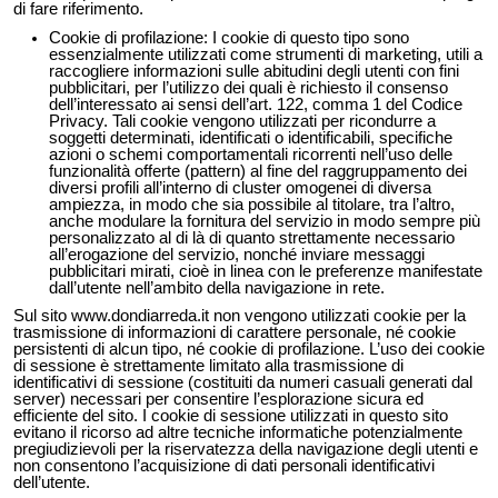
di fare riferimento.
Cookie di profilazione: I cookie di questo tipo sono
essenzialmente utilizzati come strumenti di marketing, utili a
raccogliere informazioni sulle abitudini degli utenti con fini
pubblicitari, per l’utilizzo dei quali è richiesto il consenso
dell’interessato ai sensi dell’art. 122, comma 1 del Codice
Privacy. Tali cookie vengono utilizzati per ricondurre a
soggetti determinati, identificati o identificabili, specifiche
azioni o schemi comportamentali ricorrenti nell’uso delle
funzionalità offerte (pattern) al fine del raggruppamento dei
diversi profili all’interno di cluster omogenei di diversa
ampiezza, in modo che sia possibile al titolare, tra l’altro,
anche modulare la fornitura del servizio in modo sempre più
personalizzato al di là di quanto strettamente necessario
all’erogazione del servizio, nonché inviare messaggi
pubblicitari mirati, cioè in linea con le preferenze manifestate
dall’utente nell’ambito della navigazione in rete.
Sul sito www.dondiarreda.it non vengono utilizzati cookie per la
trasmissione di informazioni di carattere personale, né cookie
persistenti di alcun tipo, né cookie di profilazione. L’uso dei cookie
di sessione è strettamente limitato alla trasmissione di
identificativi di sessione (costituiti da numeri casuali generati dal
server) necessari per consentire l’esplorazione sicura ed
efficiente del sito. I cookie di sessione utilizzati in questo sito
evitano il ricorso ad altre tecniche informatiche potenzialmente
pregiudizievoli per la riservatezza della navigazione degli utenti e
non consentono l’acquisizione di dati personali identificativi
dell’utente.