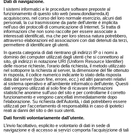
Dati di navigazione.
I sistemi informatici e le procedure software preposte al
funzionamento di questo sito web (www.dondiarreda.it)
acquisiscono, nel corso del loro normale esercizio, alcuni dati
personali, la cui trasmissione da parte dell’utente è implicita
nell’uso dei protocolli di comunicazione di Internet. Si tratta di
informazioni che non sono raccolte per essere associate a
interessati identificati, ma che per loro stessa natura potrebbero,
attraverso elaborazioni ed associazioni con dati detenuti da terzi,
permettere di identificare gli utenti.
In questa categoria di dati rientrano gli indirizzi IP o i nomi a
dominio dei computer utilizzati dagli utenti che si connettono al
sito, gli indirizzi in notazione URI (Uniform Resource Identifier)
delle risorse richieste, l’orario della richiesta, il metodo utilizzato
nel sottoporre la richiesta al server, la dimensione del file ottenuto
in risposta, il codice numerico indicante lo stato della risposta
data dal server (buon fine, errore, ecc.) ed altri parametri relativi
al sistema operativo e all’ambiente informatico dell’utente. Questi
dati vengono utilizzati al solo fine di ricavare informazioni
statistiche anonime sull’uso del sito e per controllarne il corretto
funzionamento e vengono cancellati immediatamente dopo
l’elaborazione. Su richiesta dell’Autorità, i dati potrebbero essere
utilizzati per l’accertamento di responsabilità in caso di ipotetici
reati ai danni del sito o dei suoi utenti.
Dati forniti volontariamente dall’utente.
L’invio facoltativo, esplicito e volontario di dati in sede di
navigazione e di accesso ai servizi comporta l’acquisizione di tali