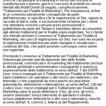
ricerche campionarie di marketing in senso lato (incluse le
manifestazioni a premio, giochi e concorsi) di prodotti e/o servizi
riferibili alla Mobili Dondi (di seguito, complessivamente,
“Trattamento per Finalità di Marketing”). Per trasparenza, al fine
di un consenso pienamente consapevole da parte
dell’interessato, si specifica che la registrazione al Sito, oppure la
raccolta di dati in sede, è esclusivamente richiesta per i clienti
che intendono ricevere comunicazioni promozionali o
pubblicitarie da parte del Titolare e intendono altresì acconsentire
agli ulteriori trattamenti per le finalità sopra esplicitate. Se il cliente
non intende prestare il consenso al Trattamento per Finalità di
Marketing, nel caso di registrazione sul Sito, non sarà necessaria
la registrazione medesima per poter navigare e visualizzare i
contenuti del Sito, che potrà avvenire comunque come utente
non registrato.
Prestando il consenso al Trattamento per Finalità di Marketing,
l’interessato prende specificatamente atto delle finalità
promozionali, commerciali e di marketing del trattamento (incluse
le attività gestionali e amministrative conseguenti) e autorizza
espressamente detto trattamento ai sensi dell’art. 7 del GDPR
(ove i mezzi impiegati per il Trattamento per Finalità di Marketing
siano il telefono con operatore o altri mezzi non elettronici, non
telematici o non supportati da meccanismi e/o procedure
automatiche, elettroniche o telematiche), ai sensi dell’art. 130 del
Codice (ove i mezzi impiegati per il Trattamento per Finalità di
Marketing siano la posta elettronica, il fax, gli sms, gli mms,
sistemi automatici senza intervento di operatore e similari,
incluse piattaforme elettroniche e altri mezzi telematici), nonché
ai sensi dell’art. 6, comma 1, lettera a) del Regolamento.