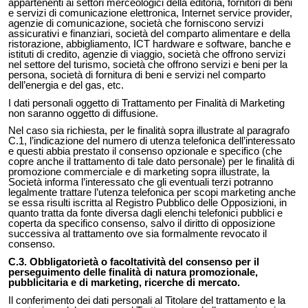
appartenenti ai settori merceologici della editoria, fornitori di beni
e servizi di comunicazione elettronica, Internet service provider,
agenzie di comunicazione, società che forniscono servizi
assicurativi e finanziari, società del comparto alimentare e della
ristorazione, abbigliamento, ICT hardware e software, banche e
istituti di credito, agenzie di viaggio, società che offrono servizi
nel settore del turismo, società che offrono servizi e beni per la
persona, società di fornitura di beni e servizi nel comparto
dell’energia e del gas, etc.
I dati personali oggetto di Trattamento per Finalità di Marketing
non saranno oggetto di diffusione.
Nel caso sia richiesta, per le finalità sopra illustrate al paragrafo
C.1, l’indicazione del numero di utenza telefonica dell’interessato
e questi abbia prestato il consenso opzionale e specifico (che
copre anche il trattamento di tale dato personale) per le finalità di
promozione commerciale e di marketing sopra illustrate, la
Società informa l’interessato che gli eventuali terzi potranno
legalmente trattare l’utenza telefonica per scopi marketing anche
se essa risulti iscritta al Registro Pubblico delle Opposizioni, in
quanto tratta da fonte diversa dagli elenchi telefonici pubblici e
coperta da specifico consenso, salvo il diritto di opposizione
successiva al trattamento ove sia formalmente revocato il
consenso.
C.3. Obbligatorietà o facoltatività del consenso per il
perseguimento delle finalità di natura promozionale,
pubblicitaria e di marketing, ricerche di mercato.
Il conferimento dei dati personali al Titolare del trattamento e la