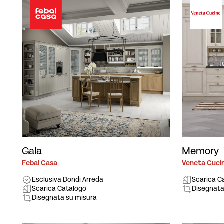
Gala
Memory
Febal Casa
Veneta Cuci
Esclusiva Dondi Arreda
Scarica C
Scarica Catalogo
Disegnata
Disegnata su misura