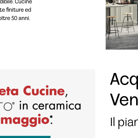
dibile. Cucine
e finiture ed
ltre 50 anni.
Sal
Pre
con F