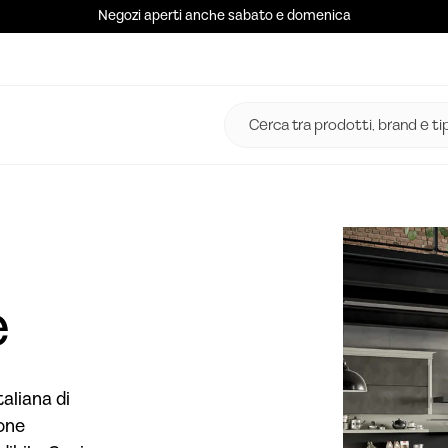
Negozi aperti anche sabato e domenica
e
aliana di
ione