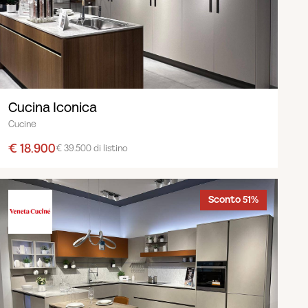
Cucina Iconica
Cucine
€ 18.900
€ 39.500 di listino
Sconto 51%