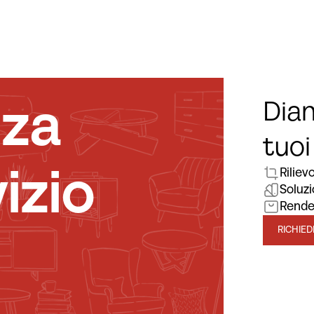
nza
Diam
tuoi
izio
Riliev
Soluzi
Rende
RICHIE