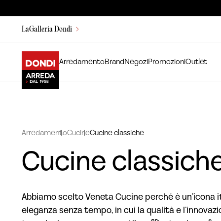
LaGalleria Dondi
Arredamento
Brand
Negozi
Promozioni
Outlet
Arredamento
Cucine
Cucine classiche
Cucine classich
Abbiamo scelto Veneta Cucine perché è un’icona it
eleganza senza tempo, in cui la qualità e l’innovaz