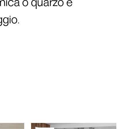
o su cucine, soggiorni e
re