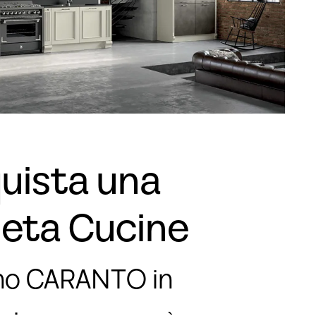
di Estivi Metà
zzo
ebal Casa 50% di