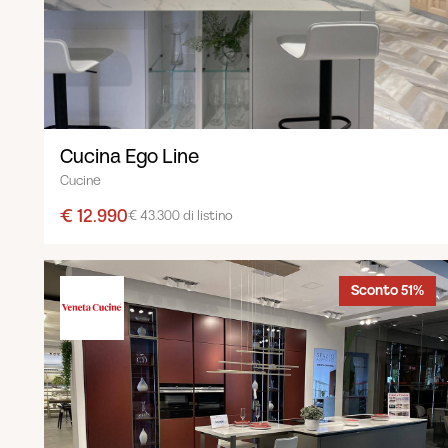
Cucina Ego Line
Cucine
€ 12.990
€ 43.300 di listino
Sconto 51%