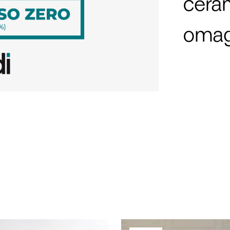
scont
came