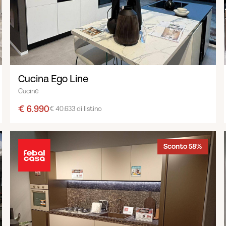
Cucina Ego Line
Cucine
€ 6.990
€ 40.633 di listino
Sconto 58%