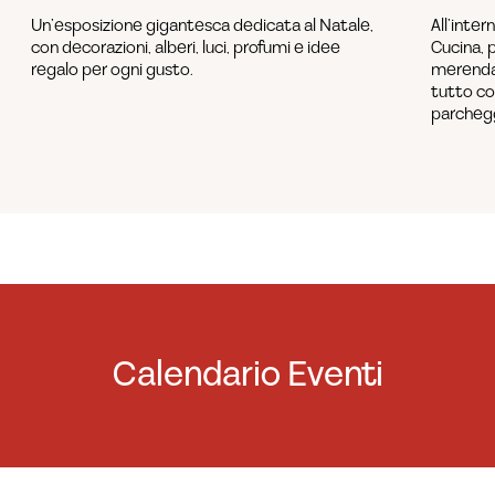
Un’esposizione gigantesca dedicata al Natale,
All’inter
con decorazioni, alberi, luci, profumi e idee
Cucina, 
regalo per ogni gusto.
merenda 
tutto co
parchegg
Calendario Eventi