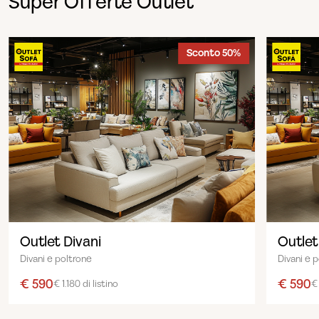
Super Offerte Outlet
Sconto 50%
Outlet Divani
Outlet
Divani e poltrone
Divani e 
€ 590
€ 590
€ 1.180 di listino
€ 