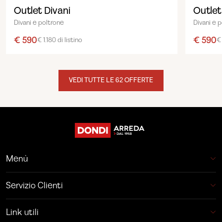
Outlet Divani
Outlet
Divani e poltrone
Divani e 
€ 590
€ 590
€ 1.180 di listino
€ 
VEDI TUTTE LE 62 OFFERTE
Menù
Servizio Clienti
Link utili