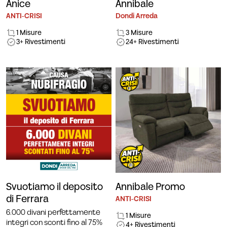
Anice
Annibale
ANTI-CRISI
Dondi Arreda
1 Misure
3 Misure
3+ Rivestimenti
24+ Rivestimenti
Svuotiamo il deposito
Annibale Promo
di Ferrara
ANTI-CRISI
6.000 divani perfettamente
1 Misure
integri con sconti fino al 75%
4+ Rivestimenti