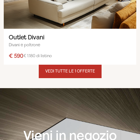
Outlet Divani
Divani e poltrone
€ 590
€ 1.180 di listino
VEDI TUTTE LE 1 OFFERTE
Vieni in negozio