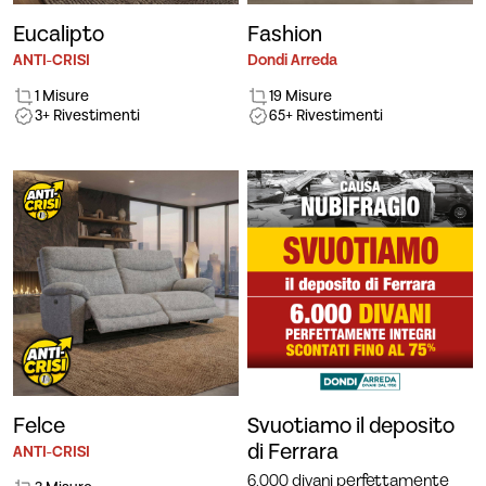
Eucalipto
Fashion
ANTI-CRISI
Dondi Arreda
1 Misure
19 Misure
3+ Rivestimenti
65+ Rivestimenti
Felce
Svuotiamo il deposito
di Ferrara
ANTI-CRISI
6.000 divani perfettamente