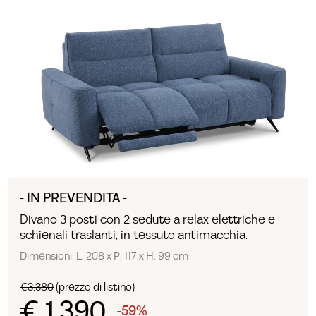
- IN PREVENDITA -
Divano 3 posti con 2 sedute a relax elettriche e
schienali traslanti, in tessuto antimacchia.
Dimensioni: L. 208 x P. 117 x H. 99 cm
€3.380
(prezzo di listino)
€ 1.390
-59%