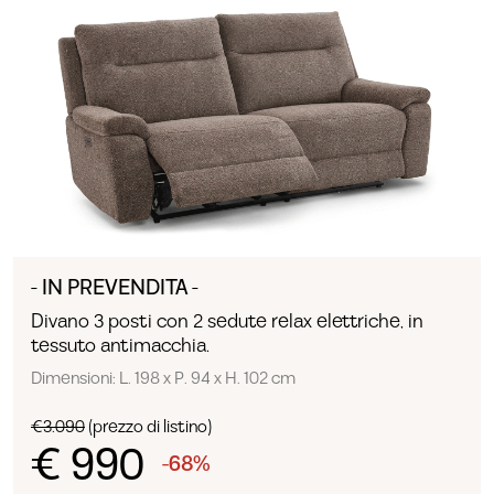
- IN PREVENDITA -
Divano 3 posti con 2 sedute relax elettriche, in
tessuto antimacchia.
Dimensioni: L. 198 x P. 94 x H. 102 cm
€3.090
(prezzo di listino)
€ 990
-68%