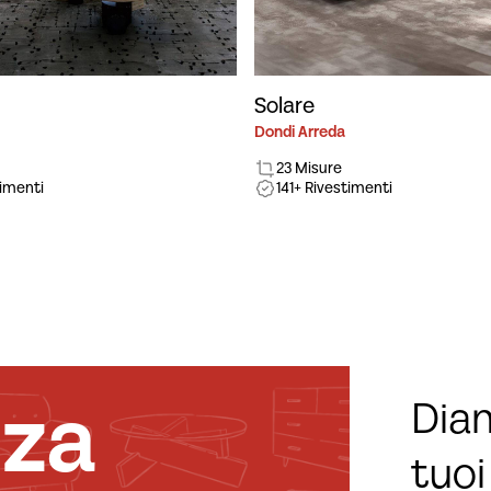
Solare
Dondi Arreda
23 Misure
timenti
141+ Rivestimenti
nza
Diam
tuoi