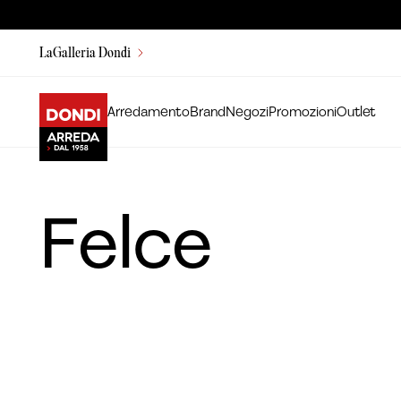
LaGalleria Dondi
Arredamento
Brand
Negozi
Promozioni
Outlet
Felce