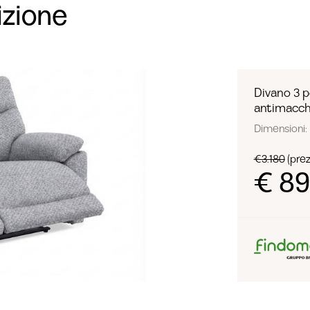
izione
Divano 3 p
antimacch
Dimensioni: 
€3.180
(prezz
€ 8