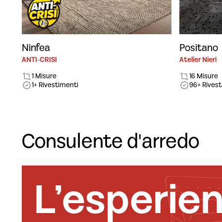
Ninfea
Positano
ANTI-CRISI
Atelier Nieri
1 Misure
16 Misure
1+ Rivestimenti
96+ Rives
Consulente d'arredo
L’esperie