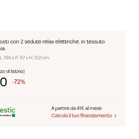
osti con 2 sedute relax elettriche, in tessuto
ia.
L. 198 x P. 97 x H. 102 cm
o di listino)
90
-72%
A partire da 41€ al mese
Calcola il tuo finanziamento