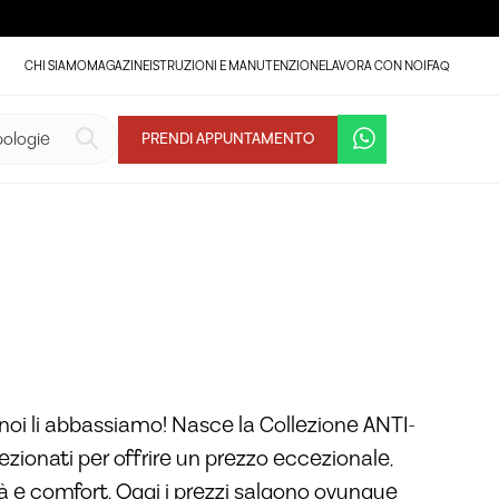
CHI SIAMO
MAGAZINE
ISTRUZIONI E MANUTENZIONE
LAVORA CON NOI
FAQ
VEDI LA GALLERIA (11)
PRENDI APPUNTAMENTO
noi li abbassiamo! Nasce la Collezione ANTI-
lezionati per offrire un prezzo eccezionale,
tà e comfort. Oggi i prezzi salgono ovunque