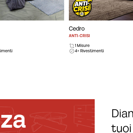
Cedro
ANTI-CRISI
1 Misure
timenti
4+ Rivestimenti
nza
Diam
tuoi