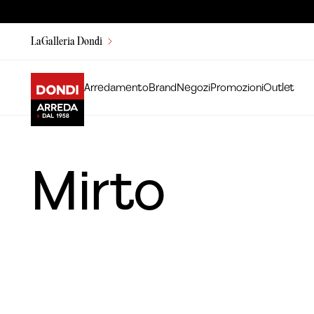
LaGalleria Dondi
Arredamento
Brand
Negozi
Promozioni
Outlet
Mirto