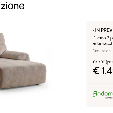
izione
- IN PREV
Divano 3 po
antimacch
Dimensioni: 
€4.490
(prez
€ 1.