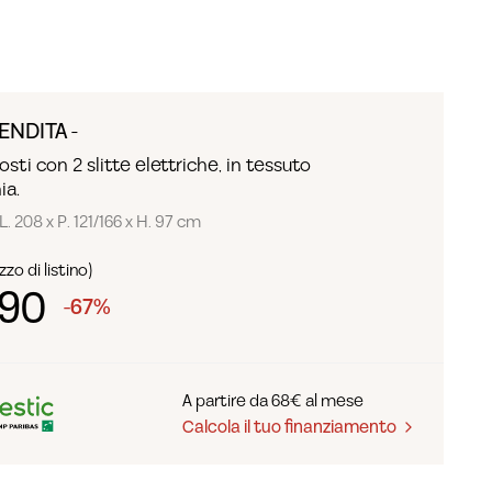
ENDITA -
sti con 2 slitte elettriche, in tessuto
ia.
L. 208 x P. 121/166 x H. 97 cm
zo di listino)
490
-67%
A partire da 68€ al mese
Calcola il tuo finanziamento