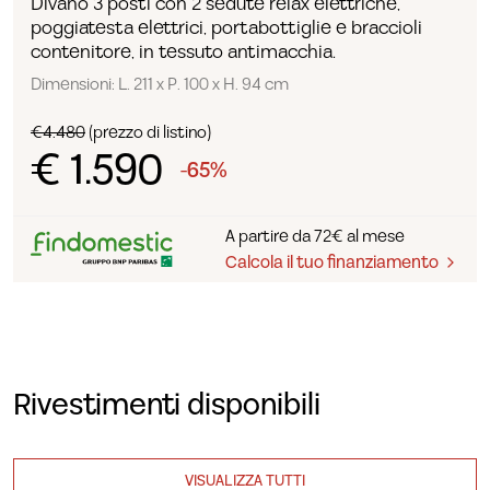
Divano 3 posti con 2 sedute relax elettriche,
poggiatesta elettrici, portabottiglie e braccioli
contenitore, in tessuto antimacchia.
Dimensioni: L. 211 x P. 100 x H. 94 cm
€4.480
(prezzo di listino)
€ 1.590
-65%
A partire da 72€ al mese
Calcola il tuo finanziamento
Rivestimenti disponibili
VISUALIZZA TUTTI