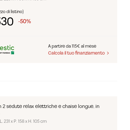
zo di listino)
530
-50%
A partire da 115€ al mese
Calcola il tuo finanziamento
 2 sedute relax elettriche e chaise longue, in
.
. 231 x P. 158 x H. 105 cm