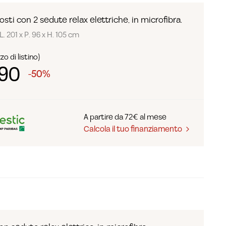
sti con 2 sedute relax elettriche, in microfibra.
L. 201 x P. 96 x H. 105 cm
o di listino)
590
-50%
A partire da 72€ al mese
Calcola il tuo finanziamento