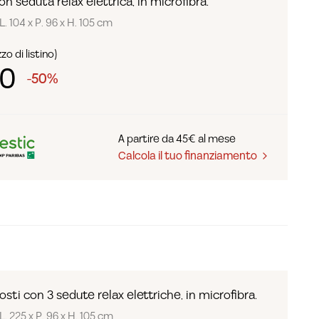
n seduta relax elettrica, in microfibra.
L. 104 x P. 96 x H. 105 cm
zo di listino)
90
-50%
A partire da 45€ al mese
Calcola il tuo finanziamento
sti con 3 sedute relax elettriche, in microfibra.
L. 225 x P. 96 x H. 105 cm