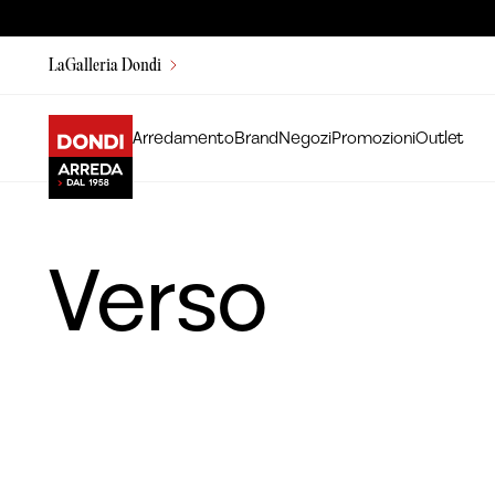
LaGalleria Dondi
Arredamento
Brand
Negozi
Promozioni
Outlet
Verso