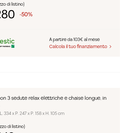
zo di listino)
280
-50%
A partire da 103€ al mese
Calcola il tuo finanziamento
on 3 sedute relax elettriche e chaise longue, in
.
. 334 x P. 247 x P. 158 x H. 105 cm
zo di listino)