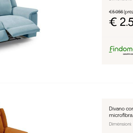
€5.056
(prez
€ 2.
Divano con
microfibra
Dimensioni: L