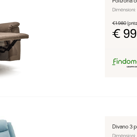
Poltrona co
Dimensioni: 
€1.980
(prez
€ 9
Divano 3 po
Dimensioni: 