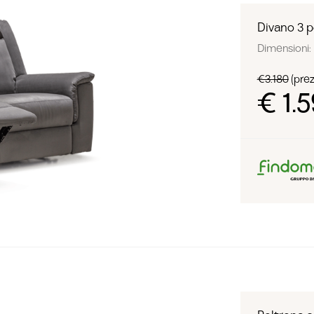
Divano 3 po
Dimensioni: 
€3.180
(prezz
€ 1.