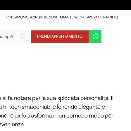
CHI SIAMO
MAGAZINE
ISTRUZIONI E MANUTENZIONE
LAVORA CON NOI
FAQ
VEDI LA GALLERIA (10)
PRENDI APPUNTAMENTO
e si fa notare per la sua spiccata personalità. Il
ra hi-tech smacchiabile lo rende elegante e
ione relax lo trasforma in un comodo modo per
’evenienza.