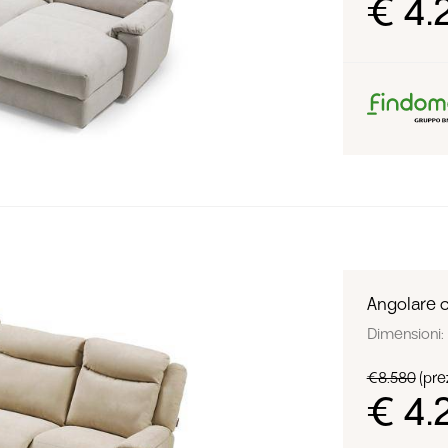
€ 4.
Angolare c
Dimensioni: 
€8.580
(prez
€ 4.