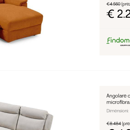
€4.560
(prez
€ 2.
Angolare c
microfibra
Dimensioni: L
€8.484
(prez