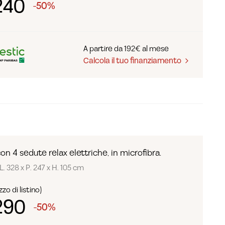
240
-50%
A partire da 192€ al mese
Calcola il tuo finanziamento
on 4 sedute relax elettriche, in microfibra.
L. 328 x P. 247 x H. 105 cm
zo di listino)
290
-50%