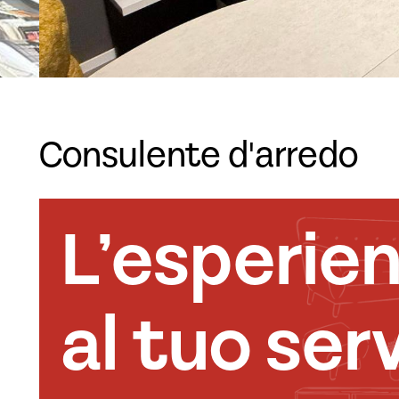
Consulente d'arredo
L’esperie
al tuo serv