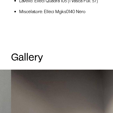
Lavello: Elleci Quadra 105 (1 Vasca Full, 57)
Miscelatore: Elleci Mgks0140 Nero
Gallery