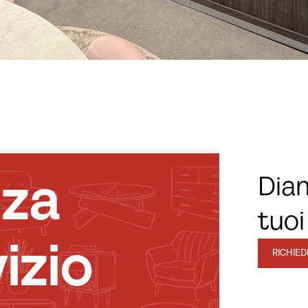
nza
Diam
tuoi
izio
RICHIE