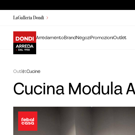
LaGalleria Dondi
Arredamento
Brand
Negozi
Promozioni
Outlet
Outlet
Cucine
Cucina Modula A