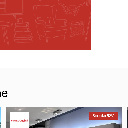
he
Sconto 52%