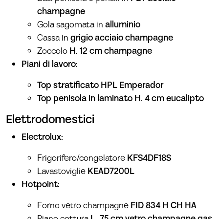
champagne
Gola sagomata in
alluminio
Cassa in
grigio acciaio champagne
Zoccolo
H. 12 cm champagne
Piani di lavoro:
Top stratificato HPL Emperador
Top penisola in laminato H. 4 cm eucalipto
Elettrodomestici
Electrolux:
Frigorifero/congelatore
KFS4DF18S
Lavastoviglie
KEAD7200L
Hotpoint:
Forno vetro champagne
FID 834 H CH HA
Piano cottura
L. 75 cm vetro champagne gas