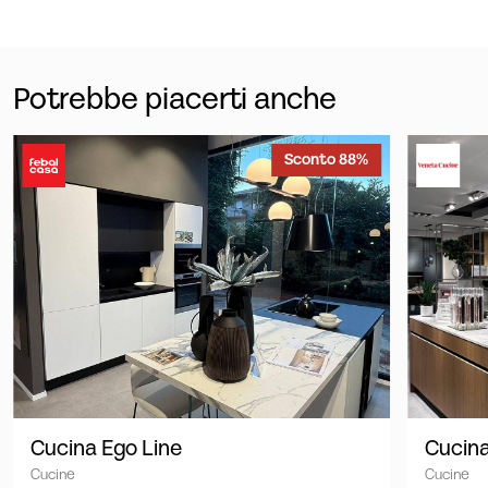
Potrebbe piacerti anche
Sconto 88%
Cucina Ego Line
Cucina
Cucine
Cucine