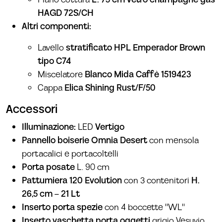
HAGD 72S/CH
Altri componenti:
Lavello
stratificato HPL Emperador Brown
tipo C74
Miscelatore
Blanco Mida Caffè 1519423
Cappa
Elica Shining Rust/F/50
Accessori
Illuminazione:
LED
Vertigo
Pannello boiserie Omnia Desert
con mensola
portacalici e portacoltelli
Porta posate
L. 90 cm
Pattumiera 120 Evolution
con 3 contenitori
H.
26,5 cm – 21 Lt
Inserto porta spezie
con 4 boccette "WL"
Inserto vaschetta porta oggetti
grigio Vesuvio