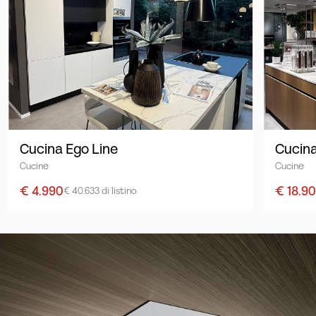
Cucina Ego Line
Cucina
Cucine
Cucine
€ 4.990
€ 18.9
€ 40.633 di listino