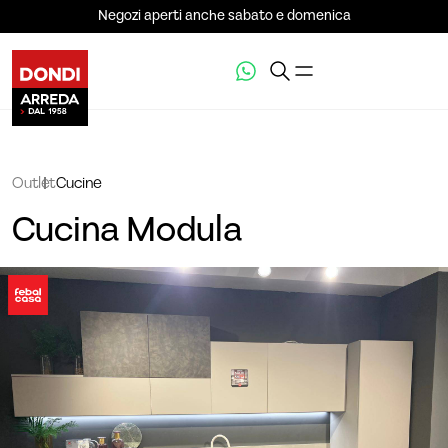
Negozi aperti anche sabato e domenica
Outlet
Cucine
Cucina Modula