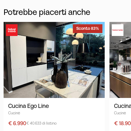
Potrebbe piacerti anche
Sconto 83%
Cucina Ego Line
Cucina
Cucine
Cucine
€ 6.990
€ 18.9
€ 40.633 di listino