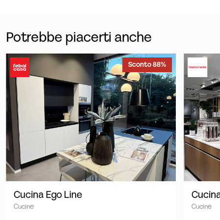
Potrebbe piacerti anche
Sconto 88%
Cucina Ego Line
Cucina
Cucine
Cucine