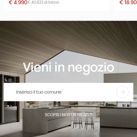
€ 4.990
€ 18.9
€ 40.633 di listino
Vieni in negozio
SCOPRI I NOSTRI NEGOZI