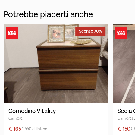
Potrebbe piacerti anche
Sconto 70%
Comodino Vitality
Sedia 
Camere
Cameret
€ 165
€ 150
€ 550 di listino
€ 