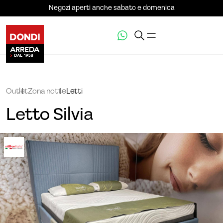
Negozi aperti anche sabato e domenica
Outlet
Zona notte
Letti
Letto Silvia