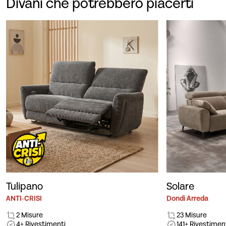
Divani che potrebbero piacerti
Tulipano
Solare
ANTI-CRISI
Dondi Arreda
2 Misure
23 Misure
4+ Rivestimenti
141+ Rivestimen