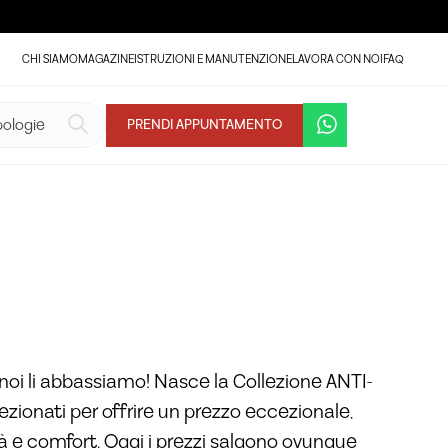
CHI SIAMO
MAGAZINE
ISTRUZIONI E MANUTENZIONE
LAVORA CON NOI
FAQ
VEDI LA GALLERIA (31)
PRENDI APPUNTAMENTO
noi li abbassiamo! Nasce la Collezione ANTI-
lezionati per offrire un prezzo eccezionale,
tà e comfort. Oggi i prezzi salgono ovunque