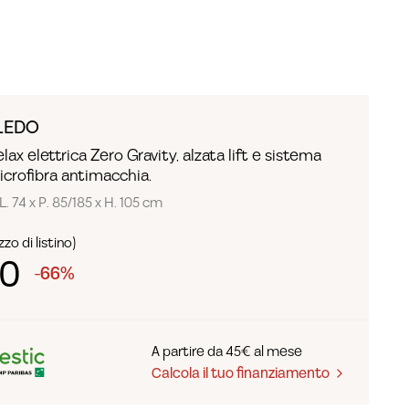
LEDO
lax elettrica Zero Gravity, alzata lift e sistema
microfibra antimacchia.
L. 74 x P. 85/185 x H. 105 cm
zo di listino)
90
-66%
A partire da 45€ al mese
Calcola il tuo finanziamento