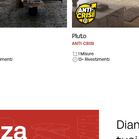
Pluto
ANTI-CRISI
1 Misure
timenti
13+ Rivestimenti
nza
Diam