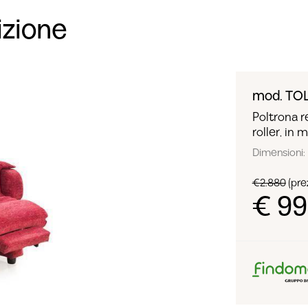
izione
mod. TO
Poltrona re
roller, in 
Dimensioni: 
€2.880
(prez
€ 9