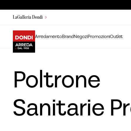
LaGalleria Dondi
Arredamento
Brand
Negozi
Promozioni
Outlet
Poltrone
Sanitarie 