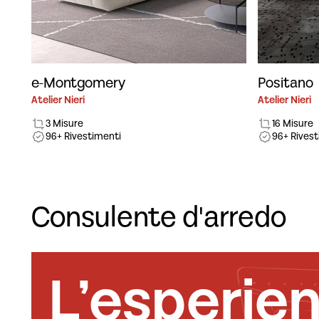
e-Montgomery
Positano
Atelier Nieri
Atelier Nieri
3 Misure
16 Misure
96+ Rivestimenti
96+ Rives
Consulente d'arredo
L’esperie