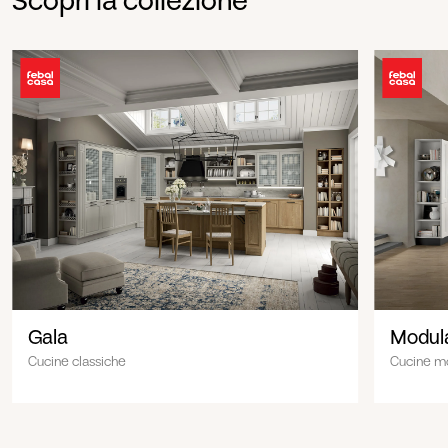
Scopri la collezione
Gala
Modula
Cucine classiche
Cucine m