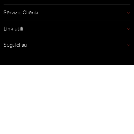
Servizio Clienti
Link utili
Seguici su
Mobili Dondi Srl - 00954650388 - Tutti i diritti riservati