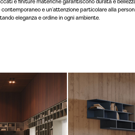
 laccati e finiture materiche garantiscono durata e belle
e contemporaneo e un’attenzione particolare alla personal
rtando eleganza e ordine in ogni ambiente.