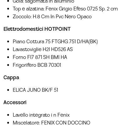
Gola: sagomata in alluminio
Top e alzatina: Fenix Grigio Efeso 0725 Sp. 2 cm
Zoccolo: H.8 Cm In Pvc Nero Opaco
Elettrodomestici HOTPOINT
Piano Cottura 75 FTGHG 751 D/HA(BK)
Lavastoviglie H2I HD526 AS
Forno FI7 871 SH BMI HA
Frigorifero BCB 70301
Cappa
ELICA JUNO BK/F 51
Accessori
Lavello integrato i n Fenix
Miscelatore: FENIX CON DOCCINO