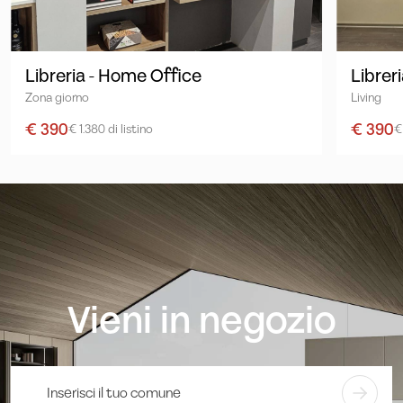
Libreria - Home Office
Librer
Zona giorno
Living
€ 390
€ 390
€ 1.380 di listino
€
Vieni in negozio