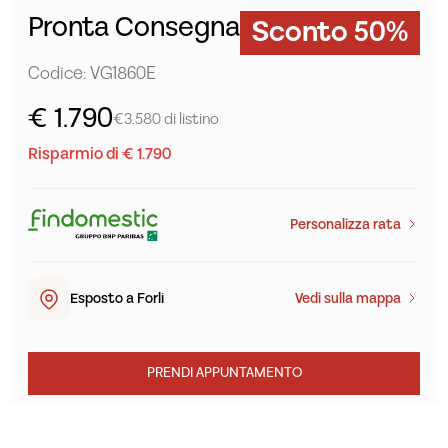
Pronta Consegna
Sconto 50%
Codice: VG1860E
€ 1.790
€3.580 di listino
Risparmio di € 1.790
Personalizza rata
Esposto a Forlì
Vedi sulla mappa
PRENDI APPUNTAMENTO