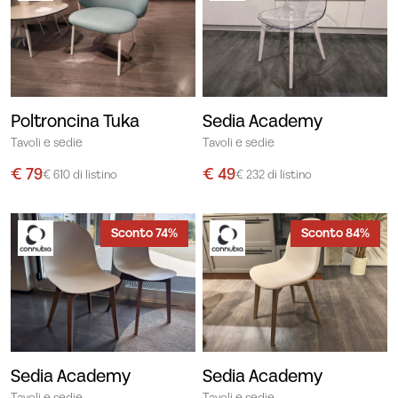
Poltroncina Tuka
Sedia Academy
Tavoli e sedie
Tavoli e sedie
€ 79
€ 49
€ 610 di listino
€ 232 di listino
Sconto 74%
Sconto 84%
Sedia Academy
Sedia Academy