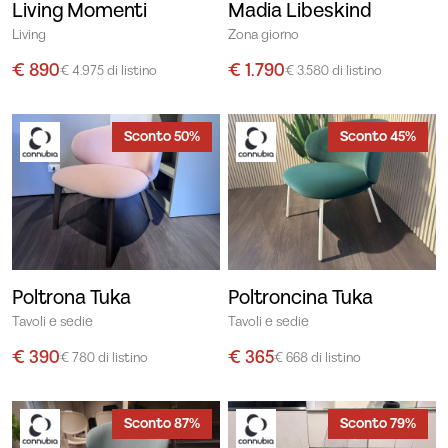
Living Momenti
Madia Libeskind
Living
Zona giorno
€ 890
€ 1.790
€ 4.975 di listino
€ 3.580 di listino
Sconto 50%
Sconto 45%
Poltrona Tuka
Poltroncina Tuka
Tavoli e sedie
Tavoli e sedie
€ 390
€ 365
€ 780 di listino
€ 668 di listino
Sconto 87%
Sconto 79%