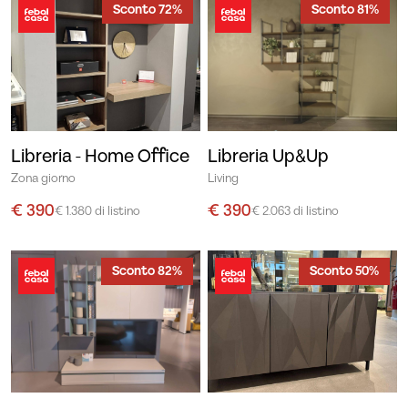
Sconto 72%
Sconto 81%
Libreria - Home Office
Libreria Up&Up
Zona giorno
Living
€ 390
€ 390
€ 1.380 di listino
€ 2.063 di listino
Sconto 82%
Sconto 50%