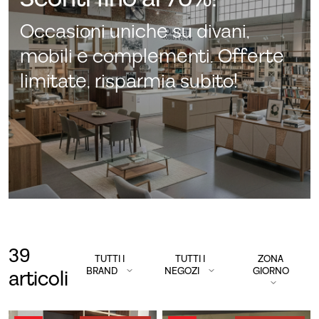
Occasioni uniche su divani,
mobili e complementi. Offerte
limitate, risparmia subito!
39
TUTTI I
TUTTI I
ZONA
BRAND
NEGOZI
GIORNO
articoli