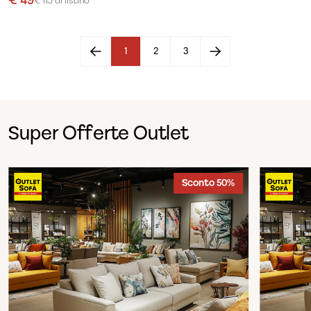
€ 49
€ 115 di listino
1
2
3
Super Offerte Outlet
Sconto 50%