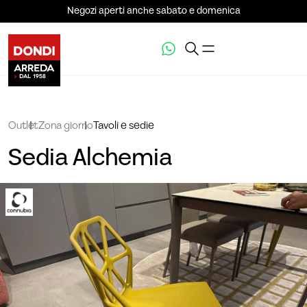
Negozi aperti anche sabato e domenica
Outlet
Zona giorno
Tavoli e sedie
Sedia Alchemia