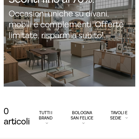
Occasioni uniche su divani,
mobili e complementi. Offerte
limitate, risparmia subito!
0
TUTTI I
BOLOGNA
TAVOLI E
BRAND
SAN FELICE
SEDIE
articoli