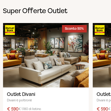
Super Offerte Outlet
Sconto 50%
Outlet Divani
Outlet
Divani e poltrone
Divani e 
€ 590
€ 590
€ 1.180 di listino
€ 