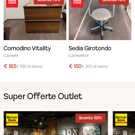
Sconto 70%
Sconto 70%
Comodino Vitality
Sedia Girotondo
Camere
Camerette
€ 165
€ 150
€ 550 di listino
€ 500 di listino
Super Offerte Outlet
Sconto 50%