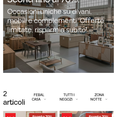
Occasioni uniche su divani,
mobili e complementi. Offerte
limitate, risparmia subito!
2
FEBAL
TUTTI I
ZONA
CASA
NEGOZI
NOTTE
articoli