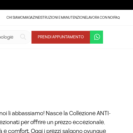
CHI SIAMO
MAGAZINE
ISTRUZIONI E MANUTENZIONE
LAVORA CON NOI
FAQ
VEDI LA GALLERIA (11)
PRENDI APPUNTAMENTO
noi li abbassiamo! Nasce la Collezione ANTI-
lezionati per offrire un prezzo eccezionale,
tà e comfort. Oggi i prezzi salgono ovunque