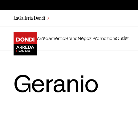
LaGalleria Dondi
Arredamento
Brand
Negozi
Promozioni
Outlet
Geranio