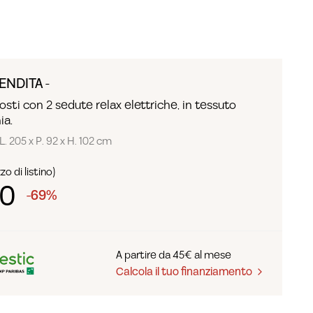
ENDITA -
osti con 2 sedute relax elettriche, in tessuto
ia.
L. 205 x P. 92 x H. 102 cm
o di listino)
90
-69%
A partire da 45€ al mese
Calcola il tuo finanziamento