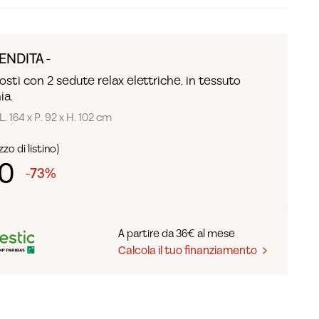
ENDITA -
osti con 2 sedute relax elettriche, in tessuto
ia.
L. 164 x P. 92 x H. 102 cm
zo di listino)
0
-73%
A partire da 36€ al mese
Calcola il tuo finanziamento