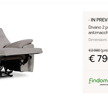
- IN PREV
Divano 2 p
antimacch
Dimensioni: 
€2.980
(prez
€ 79