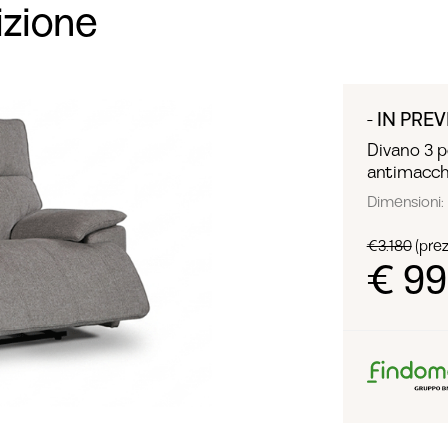
izione
- IN PREV
Divano 3 p
antimacch
Dimensioni: 
€3.180
(prezz
€ 9