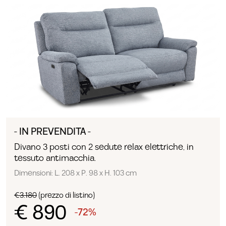
- IN PREVENDITA -
Divano 3 posti con 2 sedute relax elettriche, in
tessuto antimacchia.
Dimensioni: L. 208 x P. 98 x H. 103 cm
€3.180
(prezzo di listino)
€ 890
-72%