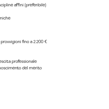
ipline affini (preferibile)
eniche
provvigioni fino a 2.200 €
escita professionale
conoscimento del merito