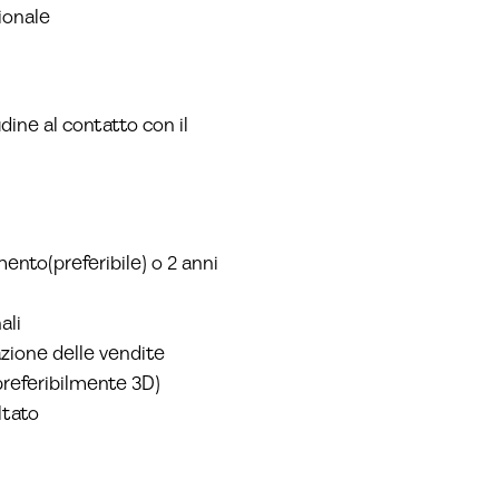
sionale
ine al contatto con il
ento(preferibile) o 2 anni
ali
azione delle vendite
preferibilmente 3D)
ltato