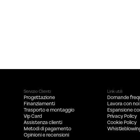
Servizio Clienti
Link utili
Progettazione
Domande freq
Finanziamenti
Lavora con noi
Trasporto e montaggio
Espansione co
Vip Card
Privacy Policy
Assistenza clienti
Cookie Policy
Metodi di pagamento
Whistleblowin
Opinioni e recensioni