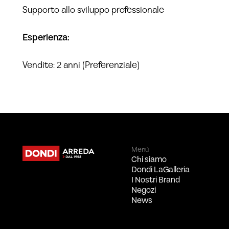
Supporto allo sviluppo professionale
Esperienza:
Vendite: 2 anni (Preferenziale)
Menù
Chi siamo
Dondi LaGalleria
I Nostri Brand
Negozi
News