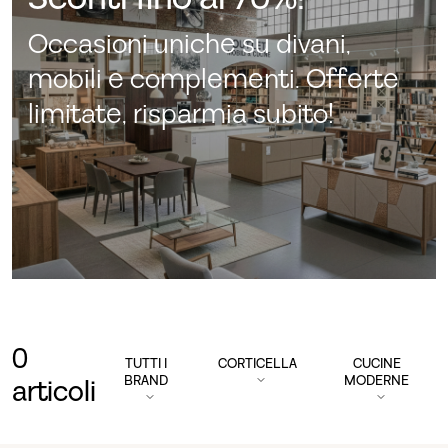
Occasioni uniche su divani,
mobili e complementi. Offerte
limitate, risparmia subito!
0
TUTTI I
CORTICELLA
CUCINE
BRAND
MODERNE
articoli