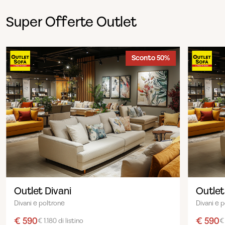
Super Offerte Outlet
Sconto 50%
Outlet Divani
Outlet
Divani e poltrone
Divani e 
€ 590
€ 590
€ 1.180 di listino
€ 