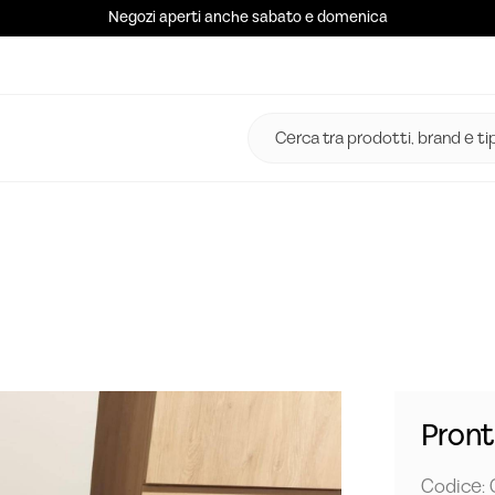
Negozi aperti anche sabato e domenica
Pron
Codice: