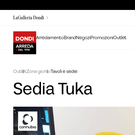
LaGalleria Dondi
Arredamento
Brand
Negozi
Promozioni
Outlet
Outlet
Zona giorno
Tavoli e sedie
Sedia Tuka