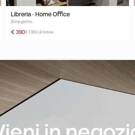
Libreria - Home Office
Zona giorno
€ 390
€ 1.380 di listino
Vieni in negozi