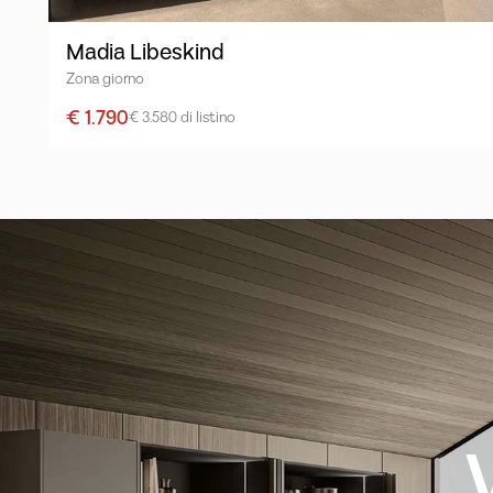
Madia Libeskind
Zona giorno
€ 1.790
€ 3.580 di listino