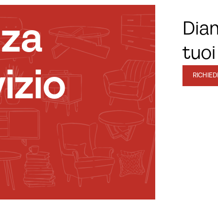
nza
Diam
tuoi
izio
RICHIE