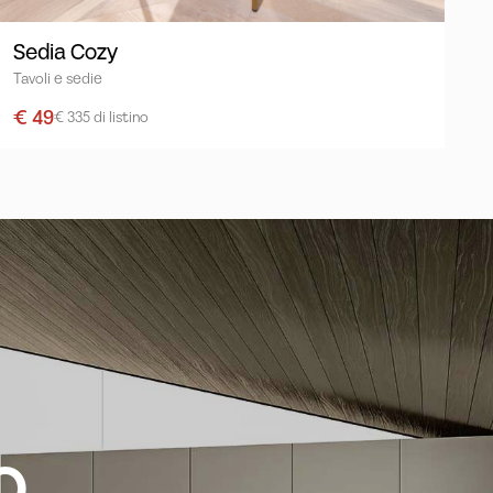
Sedia Cozy
Tavoli e sedie
€ 49
€ 335 di listino
o