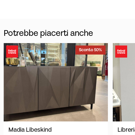
Potrebbe piacerti anche
Sconto 50%
Madia Libeskind
Librer